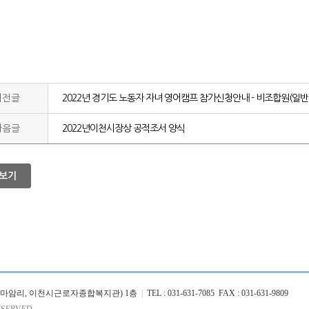
이전글
2022년 경기도 노동자 자녀 영어캠프 참가신청안내 - 비조합원(일
다음글
2022년이천시장상 공적조서 양식
보기
26 (마암리, 이천시근로자종합복지관) 1층
|
TEL : 031-631-7085 FAX : 031-631-9809