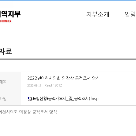
지부소개
알림
자료
2022년이천시의회 의장상 공적조서 양식
제목
2022-01-19
Read : 2012
파일
표창신청(공적개요서_및_공적조서).hwp
년이천시의회 의장상 공적조서 양식