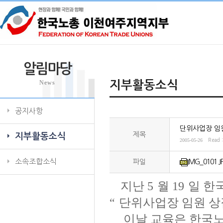
알림마당
News
지부활동소식
공지사항
단위사업장 임
제목
지부활동소식
2005-05-26
Read 
소속조합소식
파일
IMG_0101.J
지난
5
월
19
일 한
“
단위사업장 임원 
이날 교육은 한국