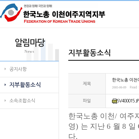
알림마당
News
지부활동소식
공지사항
한국노총 이천
제목
지부활동소식
2005-06-09
Read 
소속조합소식
파일
SV400015.J
한국노총 이천
/
여주
영
)
는 지난
6
월
8
일
다
.