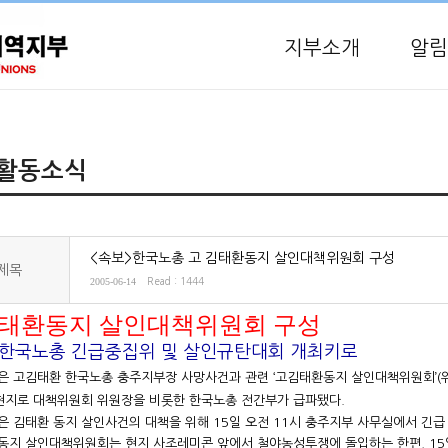
지부소개
알림
활동소식
<속보>한국노총 고 김태환동지 살인대책위원회 구성
제목
2005-06-14
Read : 1444
태환동지 살인대책위원회 구성
, 한국노총 긴급중집위 및 살인규탄대회 개최키로
 고김태환 한국노총 충주지부장 사망사건과 관련 ‘고김태환동지 살인대책위원회’(위
현지로 대책위원회 위원장을 비롯한 한국노총 전간부가 급파됐다.
 김태환 동지 살인사건의 대책을 위해 15일 오전 11시 충주지부 사무실에서 긴
지 살인대책위원회는 현지 사조레미콘 앞에서 철야농성투쟁에 돌입하는 한편, 15일