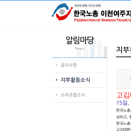
알림마당
News
지부
공지사항
지부활동소식
고김
소속조합소식
15일
한국노총은
성하고, 
한국노총은
고김태환동