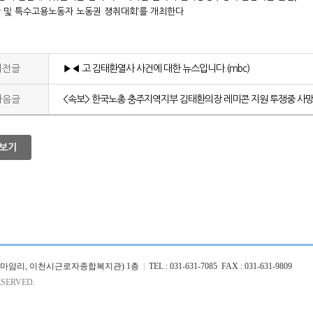
 및 특수고용노동자 노동권 쟁취대회’를 개최한다
이전글
▶◀ 고 김태환열사 사건에 대한 뉴스입니다.(mbc)
다음글
<속보> 한국노총 충주지역지부 김태환의장 레미콘 지원 투쟁중 사망
보기
26 (마암리, 이천시근로자종합복지관) 1층
|
TEL : 031-631-7085 FAX : 031-631-9809
SERVED.