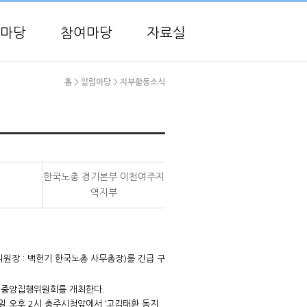
마당
참여마당
자료실
홈
> 알림마당
> 지부활동소식
한국노총 경기본부 이천여주지
역지부
원장 : 백헌기 한국노총 사무총장)를 긴급 구
급 중앙집행위원회를 개최한다.
 오후 2시 충주시청앞에서 ‘고김태환 동지