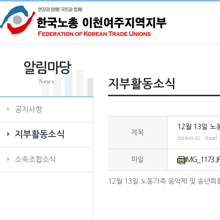
알림마당
News
지부활동소식
공지사항
12월 13일 
제목
지부활동소식
2014-01-02
Read 
소속조합소식
파일
IMG_1173.J
12월 13일 노동가족 음악제 및 송년회