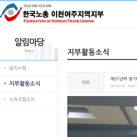
알림마당
News
지부활동소식
공지사항
제31년차 정
제목
지부활동소식
2019-02-08
Read 
소속조합소식