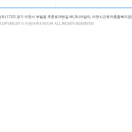
(우) 17325 경기 이천시 부발읍 무촌로18번길 60-26 (마암리, 이천시근로자종합복지관)
COPYRIGHT © 이천여주지역지부 ALL RIGHTS RESERVED.