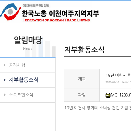
알림마당
News
지부활동소식
공지사항
19년 이천시 
제목
지부활동소식
2020-02-10
Read 
소속조합소식
파일
IMG_1203.J
19년 이천시 평화의 소녀상 건립 기금