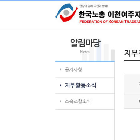
알림마당
News
지부
공지사항
지부활동소식
소속조합소식