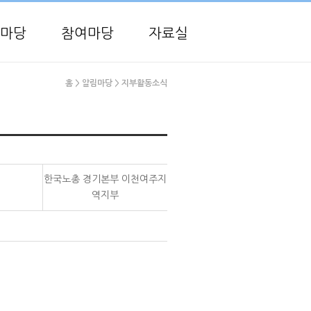
마당
참여마당
자료실
홈
> 알림마당
> 지부활동소식
한국노총 경기본부 이천여주지
역지부