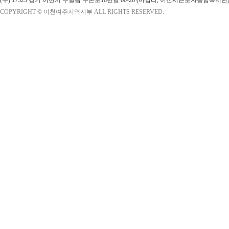
(우) 17325 경기 이천시 부발읍 무촌로18번길 60-26 (마암리, 이천시근로자종합복지관)
COPYRIGHT © 이천여주지역지부 ALL RIGHTS RESERVED.