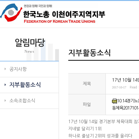
알림마당
News
지부활동소식
공지사항
17년 10월 
제목
지부활동소식
2017-10-17
Read 
소속조합소식
10.14경기노동
파일
동체육20171014
17년 10월 14일 경기본부 체육대회 
지네발 달리기 1위
하나로 줄넘기 2위의 성과를 올리다