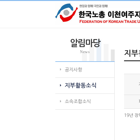
알림마당
News
지부
공지사항
지부활동소식
소속조합소식
19년 