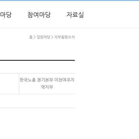
마당
참여마당
자료실
홈
> 알림마당
> 지부활동소식
한국노총 경기본부 이천여주지
역지부