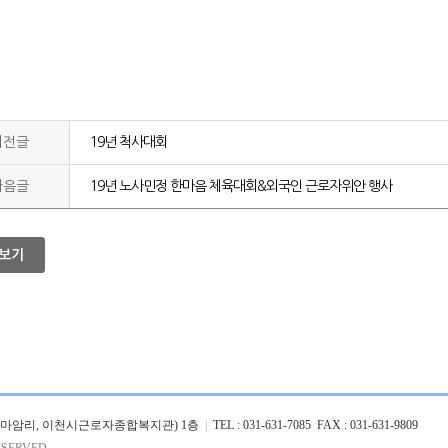
이전글
19년 척사대회
다음글
19년 노사민정 한마음 체육대회&외국인 근로자위안 행사
보기
26 (마암리, 이천시근로자종합복지관) 1층
|
TEL : 031-631-7085 FAX : 031-631-9809