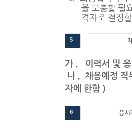
을 보충할 필
격자로 결정할
5
가
.
이력서 및 
나
.
채용예정 직
자에 한함
)
6
응시