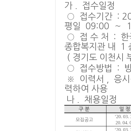
가
.
접수일정
○
접수기간
: 2
평일
09:00
～
○
접 수 처
:
한
종합복지관 내
1
(
경기도 이천시 
○
접수방법
:
※
이력서
,
응시
력하여 사용
나
.
채용일정
구 분
일 정
‘20. 03.
모집공고
20. 04. 
‘20. 03.