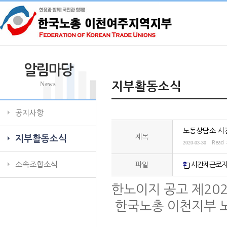
알림마당
News
지부활동소식
공지사항
노동상담소 시
제목
지부활동소식
2020-03-30
Read 
소속조합소식
파일
시간제근로자_
한노이지 공고 제2020
한국노총 이천지부 