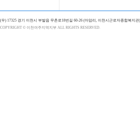
(우) 17325 경기 이천시 부발읍 무촌로18번길 60-26 (마암리, 이천시근로자종합복지관)
COPYRIGHT © 이천여주지역지부 ALL RIGHTS RESERVED.