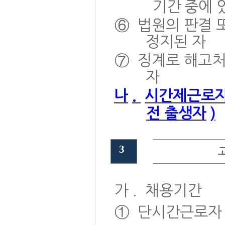
기간 중에 
⑥
법원의 판결 
정지된 자
⑦
징계로 해고처
자
나
.
시간제근로자
전 출생자
)
3
가
.
채용기간
①
단시간근로자