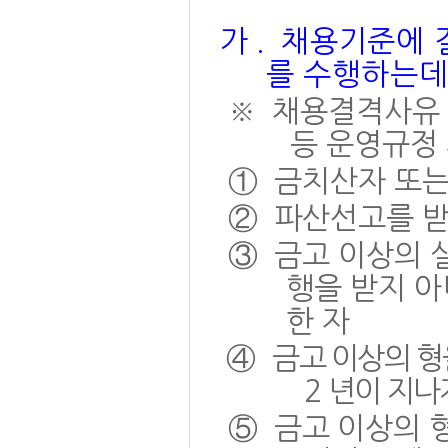
가
.
채용기준에 
를 수행하는데
※
채용결격사유
등 운영규정
①
금치산자 또
②
파산선고를 받
③
금고 이상의 
행을 받지 
한 자
④
금고 이상의 형
2
년이 지나
⑤
금고 이상의 