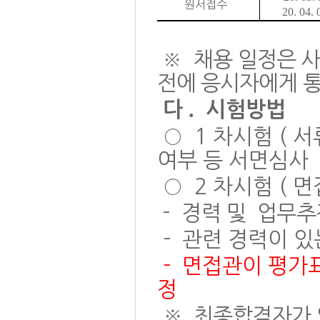
원서접수
20. 04. 
※
채용
일정은 사
전에 응시자에게 
.
다
시험방법
○
1
차시험
(
서
여부 등 서면심사
○
2
차시험
(
면
-
경력 및
업무추
-
관련 경력이 있
-
면접관이 평가표
정
※
최종합격자가