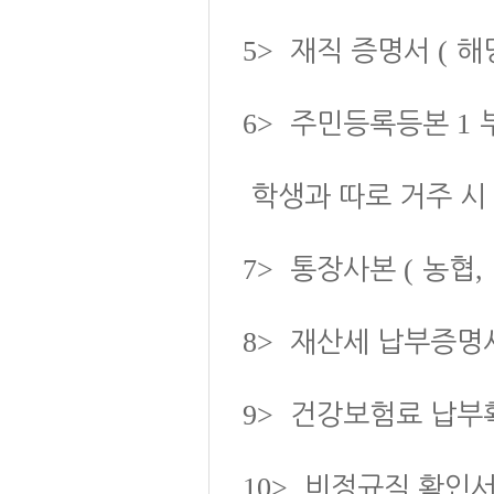
5>
(
재직 증명서
해
6>
1
주민등록등본
학생과 따로 거주 시
7>
(
,
통장사본
농협
8>
재산세 납부증명
9>
건강보험료 납부
10>
비정규직 확인