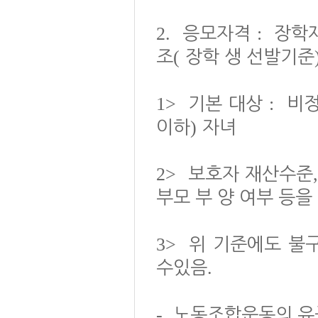
2.
:
응모자격
장학
(
조
장학 생 선발기준
1>
:
기본 대상
비정
)
이하
자녀
2>
보호자 재산수준
부모 부 양 여부 등
3>
위 기준에도 불
.
수있음
-
노동조합운동의 유