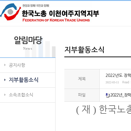
알림마당
News
지부활동소식
공지사항
2022년도 장
제목
지부활동소식
2022-03-11
Read 
소속조합소식
파일
2022년_장
(
)
재
한국노