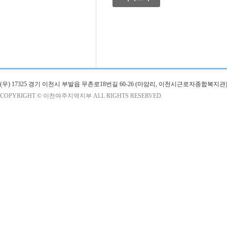
(우) 17325 경기 이천시 부발읍 무촌로18번길 60-26 (마암리, 이천시근로자종합복지관)
COPYRIGHT © 이천여주지역지부 ALL RIGHTS RESERVED.