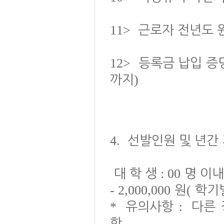
11>
근로자 전년도
12>
등록금 납입 증
)
까지
4.
선발인원 및 년간
: 00
대 학 생
명 이내
- 2,000,000
(
원
학기
*
:
유의사항
다른 
.
함