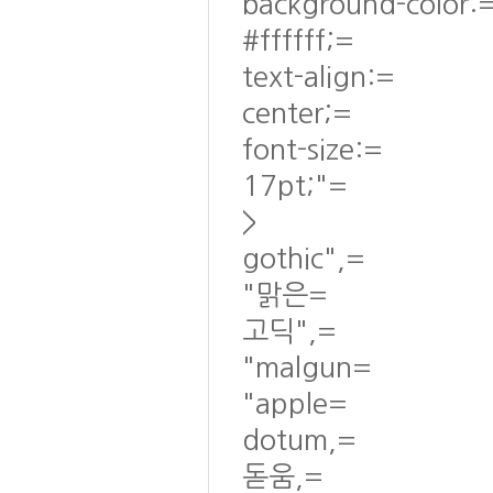
background-color:
#ffffff;=
text-align:=
center;=
font-size:=
17pt;"=
>
gothic",=
"맑은=
고딕",=
"malgun=
"apple=
dotum,=
돋움,=