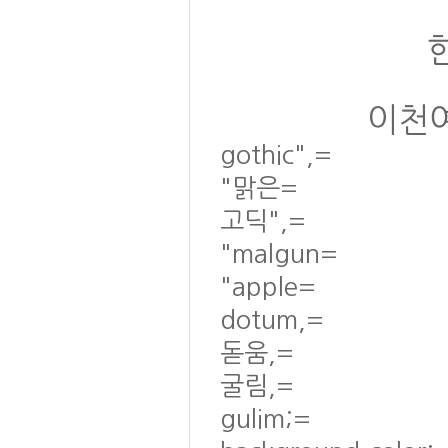
이천여
gothic",=
"맑은=
고딕",=
"malgun=
"apple=
dotum,=
돋움,=
굴림,=
gulim;=