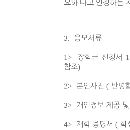
요하 다고 인정하는 
3.
응모서류
1>
1
장학금 신청서
)
참조
2>
(
본인사진
반명
3>
개인정보 제공 및
4>
(
재학 증명서
학