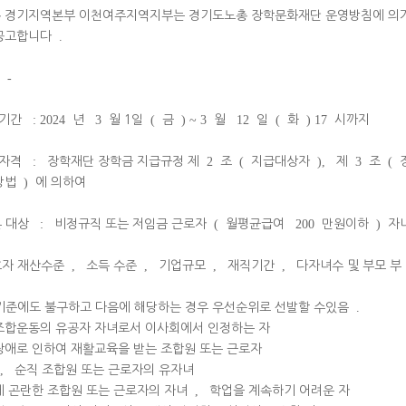
 경기지역본부 이천여주지역지부는 경기도노총 장학문화재단 운영방침에 의
공고합니다
.
-
기간
: 2024
년
3
월 1일
(
금
) ~ 3
월
12
일
(
화
) 17
시까지
자격
:
장학재단 장학금 지급규정 제
2
조
(
지급대상자
),
제
3
조
(
방법
)
에 의하여
 대상
:
비정규직 또는 저임금 근로자
(
월평균급여
200
만원이하
)
자
자 재산수준
,
소득 수준
,
기업규모
,
재직기간
,
다자녀수 및 부모 부
기준에도 불구하고 다음에 해당하는 경우 우선순위로 선발할 수있음
.
조합운동의 유공자 자녀로서 이사회에서 인정하는 자
애로 인하여 재활교육을 받는 조합원 또는 근로자
,
순직 조합원 또는 근로자의 유자녀
 곤란한 조합원 또는 근로자의 자녀
,
학업을 계속하기 어려운 자