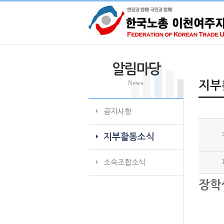
알림마당
News
지부
공지사항
지부활동소식
소속조합소식
장학