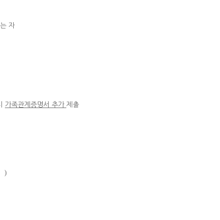
는 자
시
가족관계증명서 추가
제출
지
)