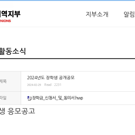
지부소개
알림
활동소식
2024년도 장학생 공개공모
제목
2024-02-29
Read : 2231
파일
장학금_신청서_및_동의서.hwp
생 응모공고