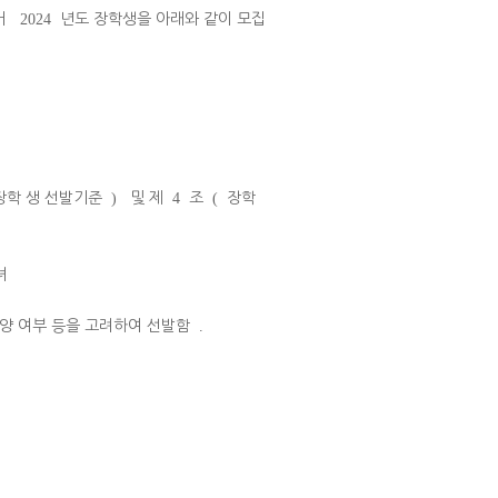
거
2024
년도 장학생을 아래와 같이 모집
장학 생 선발기준
)
및 제
4
조
(
장학
녀
 양 여부 등을 고려하여 선발함
.