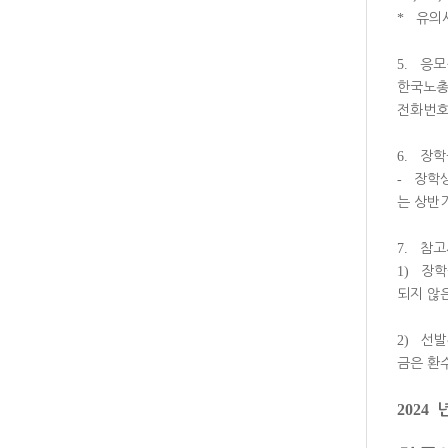
*
유의
5.
응모
한국노총
전화번
6.
장학
-
장학
는 상반
7.
참고
1)
장학
되지 않
2)
선발
금은 환
2024
년