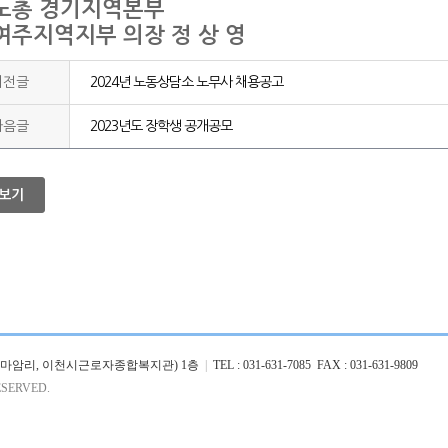
노총 경기지역본부
여주지역지부 의장 정 상 영
이전글
2024년 노동상담소 노무사 채용공고
다음글
2023년도 장학생 공개공모
보기
26 (마암리, 이천시근로자종합복지관) 1층
|
TEL : 031-631-7085 FAX : 031-631-9809
SERVED.