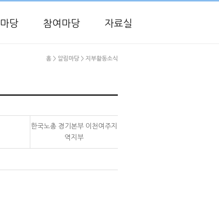
마당
참여마당
자료실
홈
> 알림마당
> 지부활동소식
한국노총 경기본부 이천여주지
역지부