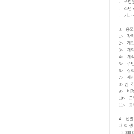
-
조합원
-
소년 
-
기타 
3.
응모
1>
장학
2>
개인
3>
재
4>
재
5>
주
6>
장학
7>
재산
8> 건
9>
비정
10>
근
11>
등
4.
선발
대 학 생
- 2,000,