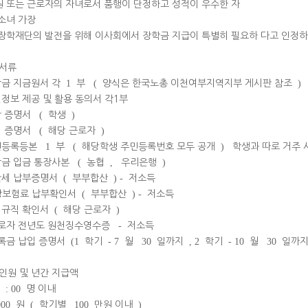
 또는 근로자의 자녀로서 품행이 단정하고 성적이 우수한 자
소녀 가장
장학재단의 발전을 위해 이사회에서 장학금 지급이 특별히 필요하 다고 인정하
서류
금 지금원서 각
1
부
(
양식은 한국노총 이천여부지역지부 게시판 참조
)
정보 제공 및 활용 동의서 각1부
학 증명서
(
학생
)
직 증명서
(
해당 근로자
)
민등록등본
1
부
(
해당학생 주민등록번호 모두 공개
)
학생과 따로 거주 
금 입금 통장사본
(
농협
,
우리은행
)
세 납부증명서
(
부부합산
) -
저소득
강보험료 납부확인서
(
부부합산
) -
저소득
규직 확인서
(
해당 근로자
)
로자 전년도 원천징수영수증
-
저소득
록금 납입 증명서
(1
학기
- 7
월
30
일까지
, 2
학기
- 10
월
30
일까
인원 및 년간 지급액
: 00
명 이내
000
원
(
학기별
100
만원 이내
)