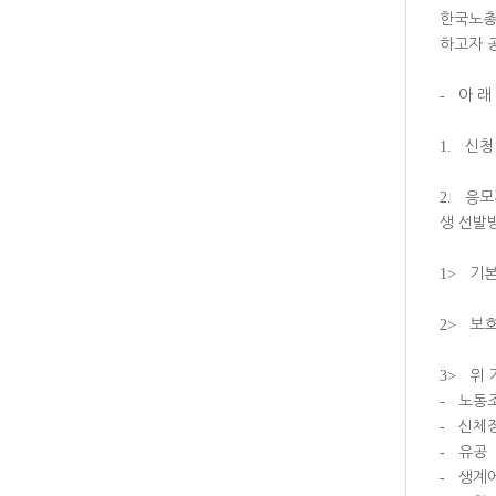
한국노총
하고자 
-
아 래
1.
신청
2.
응모
생 선발
1>
기본
2>
보호
3>
위 
-
노동
-
신체장
-
유공
-
생계에