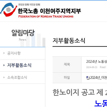
알림마당
News
지부활동소식
공지사항
2024년 노동
제목
지부활동소식
2024-09-23
Read 
소속조합소식
파일
2024년_이
한노이지 공고 제
노