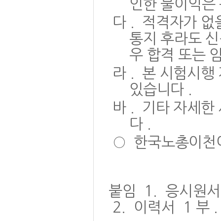
인한 불이익은
다
.
적격자가 없을
통지 후라도 신
우 합격 또는 
라
.
본 시험시행 
있습니다
.
바
.
기타 자세한
다
.
○
한국노총이천
붙임
1.
응시원
2.
이력서
1
부