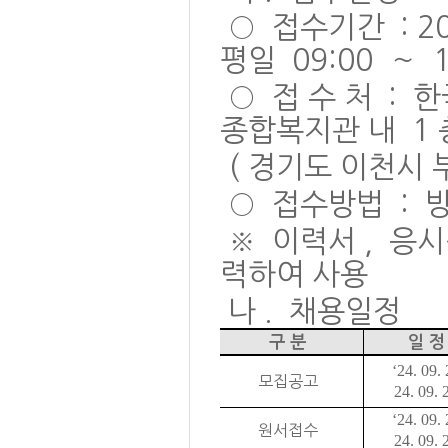
○
접수기간
: 2
평일
09:00
～
○
접 수 처
:
한
종합복지관 내
1
(
경기도 이천시 
○
접수방법
:
※
이력서
,
응시
력하여 사용
나
.
채용일정
구 분
일 정
‘24. 09. 
모집공고
24. 09. 
‘24. 09. 
원서접수
24. 09. 