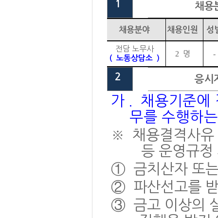
1
채용
채용분야
채용인원
성
전담 노무사
2
명
-
(
노동상담소
)
2
응시
가
.
채용기준에 
무를 수행하는
※
채용결격사유
등 운영규정
①
금치산자 또
②
파산선고를 받
③
금고 이상의 