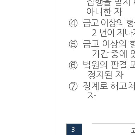
집행을 받지
아니한 자
④
금고 이상의 형
2
년이 지나
⑤
금고 이상의 
기간 중에 
⑥
법원의 판결 
정지된 자
⑦
징계로 해고처
자
3