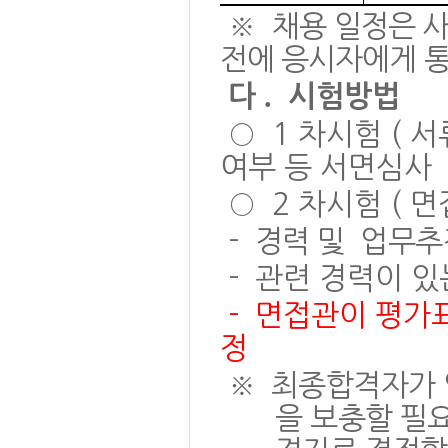
※
채용
일정은 사
전에 응시자에게 
.
다
시험방법
○
1
차시험
(
서
여부 등 서면심사
○
2
차시험
(
면
-
경력 및
업무추
-
관련 경력이 있
-
면접관이 평가표
정
※
최종합격자가
을 보충할 필