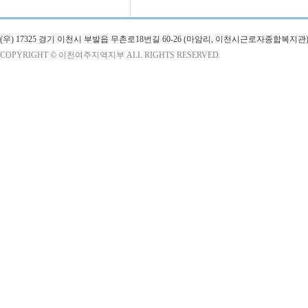
(우) 17325 경기 이천시 부발읍 무촌로18번길 60-26 (마암리, 이천시근로자종합복지관)
COPYRIGHT © 이천여주지역지부 ALL RIGHTS RESERVED.