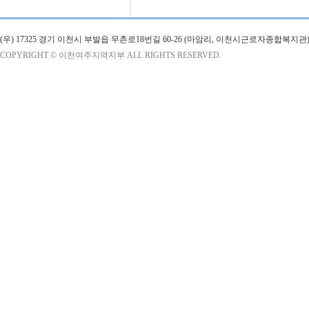
(우) 17325 경기 이천시 부발읍 무촌로18번길 60-26 (마암리, 이천시근로자종합복지관)
COPYRIGHT © 이천여주지역지부 ALL RIGHTS RESERVED.