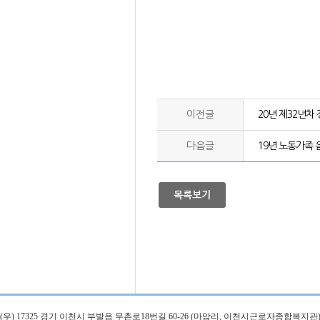
이전글
20년 제32년
다음글
19년 노동가족 
목록보기
(우) 17325 경기 이천시 부발읍 무촌로18번길 60-26 (마암리, 이천시근로자종합복지관)