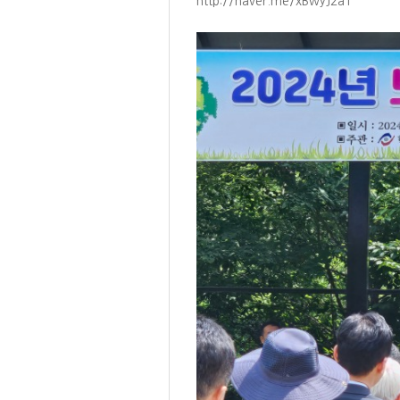
http://naver.me/xBwyJ2a1