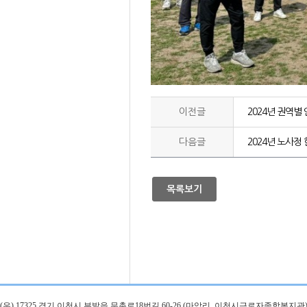
이전글
2024년 권역
다음글
2024년 노사정
목록보기
(우) 17325 경기 이천시 부발읍 무촌로18번길 60-26 (마암리, 이천시근로자종합복지관)