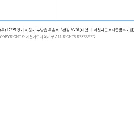
(우) 17325 경기 이천시 부발읍 무촌로18번길 60-26 (마암리, 이천시근로자종합복지관)
COPYRIGHT © 이천여주지역지부 ALL RIGHTS RESERVED.