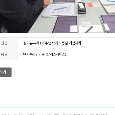
이전글
경기본부 제136주년 세계 노동절 기념대회
다음글
단사순회간담회 (발렉스서비스)
보기