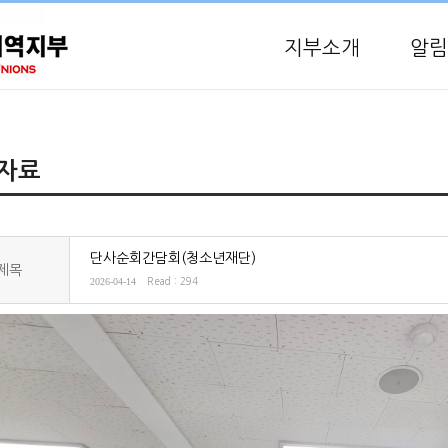
지부소개
알림
자료
단사순회간담회(청소년재단)
제목
2026-04-14
Read : 294