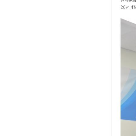
단사순회
26년 4