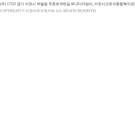
(우) 17325 경기 이천시 부발읍 무촌로18번길 60-26 (마암리, 이천시근로자종합복지관)
COPYRIGHT © 이천여주지역지부 ALL RIGHTS RESERVED.